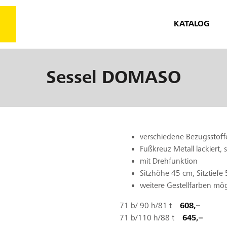
KATALOG
Sessel
DOMASO
verschiedene Bezugsstoff
Fußkreuz Metall lackiert,
mit Drehfunktion
Sitzhöhe 45 cm, Sitztiefe
weitere Gestellfarben mög
71 b/ 90 h/81 t
608,–
71 b/110 h/88 t
645,–