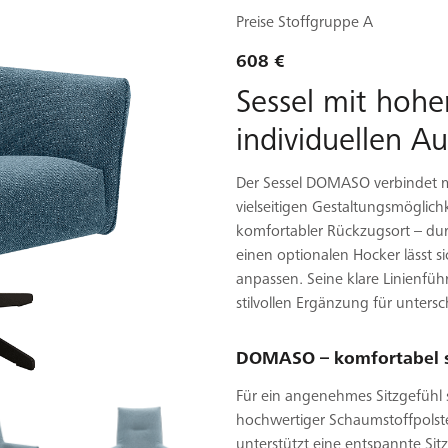
Preise Stoffgruppe A
608 €
Sessel mit hoh
individuellen A
Der Sessel DOMASO verbindet 
vielseitigen Gestaltungsmöglichk
komfortabler Rückzugsort – du
einen optionalen Hocker lässt 
anpassen. Seine klare Linienf
stilvollen Ergänzung für unters
DOMASO – komfortabel si
Für ein angenehmes Sitzgefühl
hochwertiger Schaumstoffpols
unterstützt eine entspannte Sit