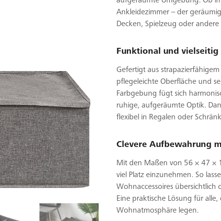
aufgeräumte Umgebung. Ob im K
Ankleidezimmer – der geräumige 
Decken, Spielzeug oder andere 
Funktional und vielseitig
Gefertigt aus strapazierfähigem
pflegeleichte Oberfläche und se
Farbgebung fügt sich harmonisch
ruhige, aufgeräumte Optik. Dan
flexibel in Regalen oder Schrän
Clevere Aufbewahrung mit
Mit den Maßen von 56 × 47 × 
viel Platz einzunehmen. So lass
Wohnaccessoires übersichtlich o
Eine praktische Lösung für alle
Wohnatmosphäre legen.