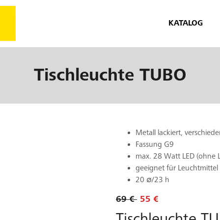
KATALOG
Tischleuchte
TUBO
Metall lackiert, verschied
Fassung G9
max. 28 Watt LED (ohne L
geeignet für Leuchtmittel
20 ∅/23 h
69 €
55 €
Tischleuchte T